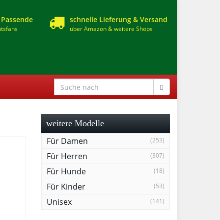
 Passende
schnelle Lieferung & Versand
tsfans
über Amazon & weitere Shops
weitere Modelle
Für Damen
(253)
Für Herren
(307)
Für Hunde
(18)
Für Kinder
(53)
Unisex
(141)