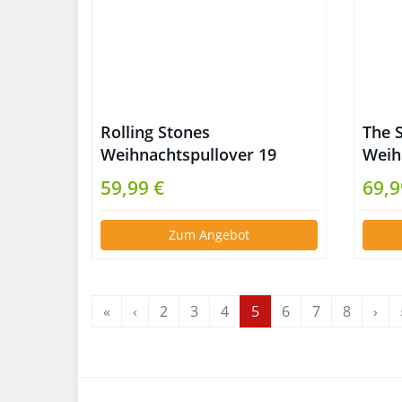
Rolling Stones
The 
Weihnachtspullover 19
Weih
59,99 €
69,9
Zum Angebot
«
‹
2
3
4
5
6
7
8
›