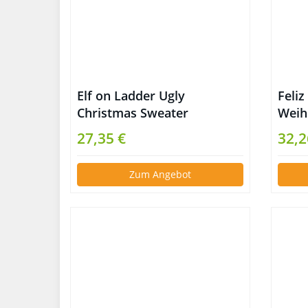
Elf on Ladder Ugly
Feli
Christmas Sweater
Weih
Span
27,35 €
32,2
Zum Angebot