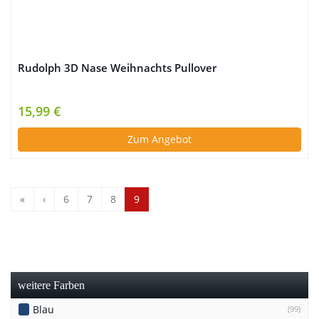
Rudolph 3D Nase Weihnachts Pullover
15,99 €
Zum Angebot
«
‹
6
7
8
9
weitere Farben
Blau
(99)