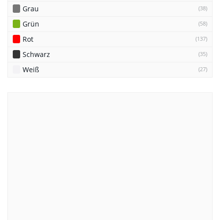
Grau
(38)
Grün
(58)
Rot
(137)
Schwarz
(35)
Weiß
(27)