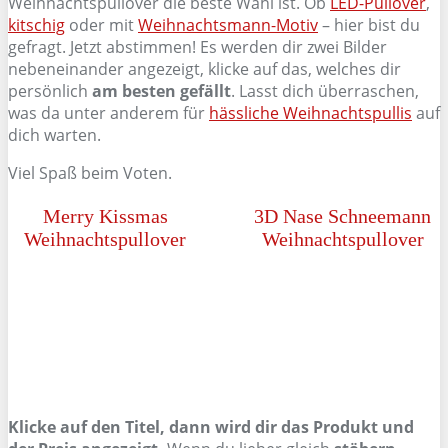
Weihnachtspullover die beste Wahl ist. Ob
LED-Pullover
,
kitschig
oder mit
Weihnachtsmann-Motiv
– hier bist du
gefragt. Jetzt abstimmen! Es werden dir zwei Bilder
nebeneinander angezeigt, klicke auf das, welches dir
persönlich
am besten gefällt
. Lasst dich überraschen,
was da unter anderem für
hässliche Weihnachtspullis
auf
dich warten.
Viel Spaß beim Voten.
Merry Kissmas
3D Nase Schneemann
Weihnachtspullover
Weihnachtspullover
Klicke auf den Titel, dann wird dir das Produkt und