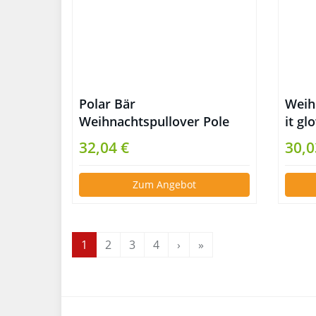
Polar Bär
Weih
Weihnachtspullover Pole
it gl
Dance
32,04 €
30,0
Zum Angebot
1
2
3
4
›
»