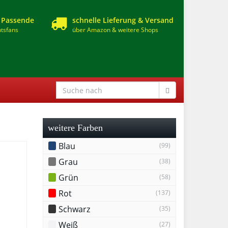
 Passende
schnelle Lieferung & Versand
tsfans
über Amazon & weitere Shops
weitere Farben
Blau
(99)
Grau
(38)
Grün
(58)
Rot
(137)
Schwarz
(35)
Weiß
(27)