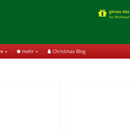
genau das
für Weihnach
ve
mehr
Christmas Blog