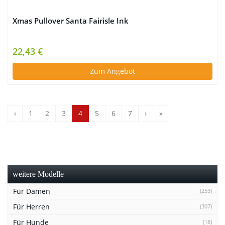
Xmas Pullover Santa Fairisle Ink
22,43 €
Zum Angebot
‹
1
2
3
4
5
6
7
›
»
weitere Modelle
Für Damen
(253)
Für Herren
(307)
Für Hunde
(18)