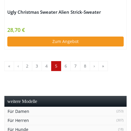
Ugly Christmas Sweater Alien Strick-Sweater
28,70 €
Zum Angebot
«
‹
2
3
4
5
6
7
8
›
»
weitere Modelle
Für Damen
(253)
Für Herren
(307)
Für Hunde
(18)