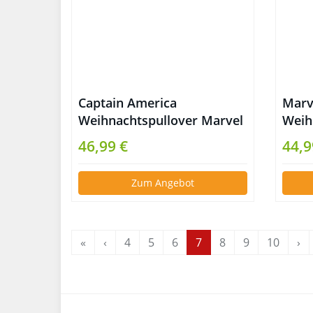
Captain America
Marve
Weihnachtspullover Marvel
Weih
46,99 €
44,9
Zum Angebot
«
‹
4
5
6
7
8
9
10
›