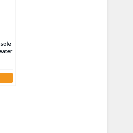
nsole
eater