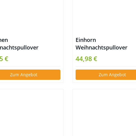
hen
Einhorn
nachtspullover
Weihnachtspullover
enbaum Ugly
Unicorn Sweater
5 €
44,98 €
stmas Sweater
Zum Angebot
Zum Angebot