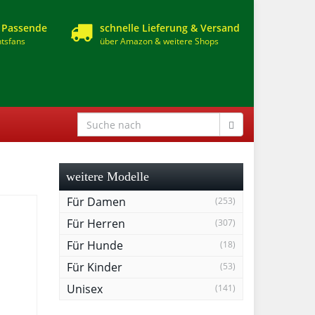
 Passende
schnelle Lieferung & Versand
tsfans
über Amazon & weitere Shops
weitere Modelle
Für Damen
(253)
Für Herren
(307)
Für Hunde
(18)
Für Kinder
(53)
Unisex
(141)