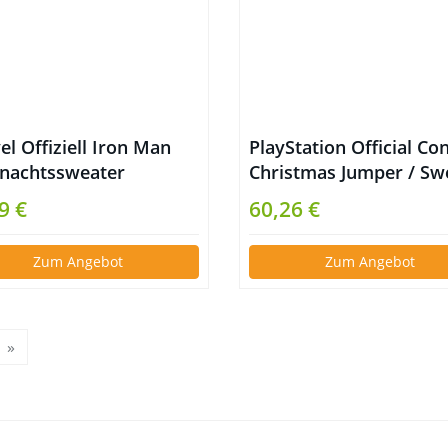
l Offiziell Iron Man
PlayStation Official Co
nachtssweater
Christmas Jumper / Sw
9 €
60,26 €
Zum Angebot
Zum Angebot
»