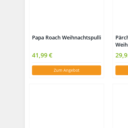
Papa Roach Weihnachtspulli
Pärc
Weih
Tann
41,99 €
29,9
Chri
Zum Angebot