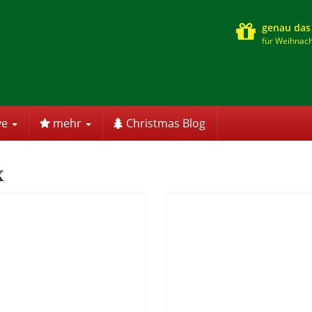
genau das
für Weihnach
ve
mehr
Christmas Blog
x