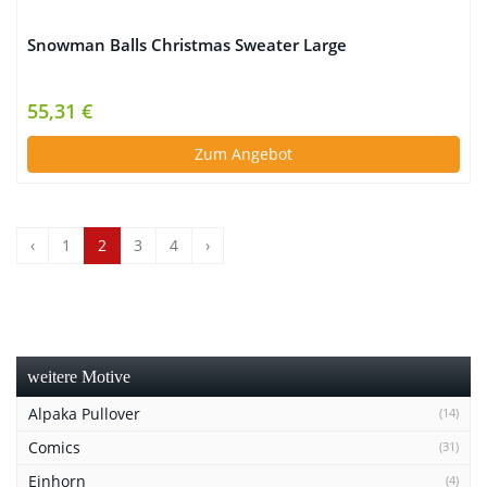
Snowman Balls Christmas Sweater Large
55,31 €
Zum Angebot
‹
1
2
3
4
›
weitere Motive
Alpaka Pullover
(14)
Comics
(31)
Einhorn
(4)