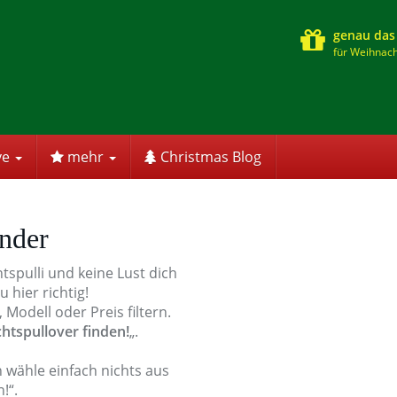
genau das
für Weihnach
ve
mehr
Christmas Blog
nder
pulli und keine Lust dich
 hier richtig!
Modell oder Preis filtern.
htspullover finden!
„.
n wähle einfach nichts aus
!“.