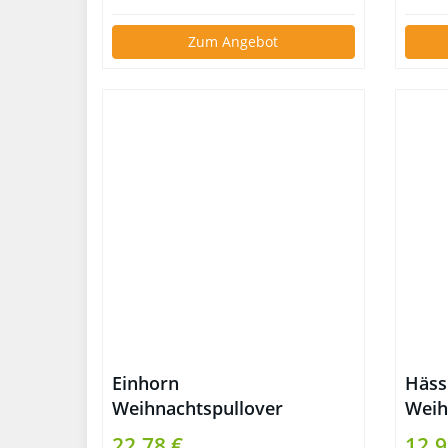
Zum Angebot
Einhorn
Häss
Weihnachtspullover
Weih
Hässlich
Leb
22,78 €
12,9