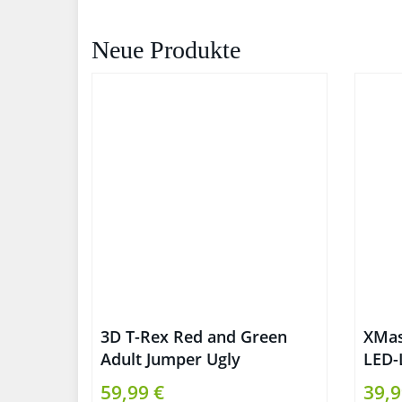
Neue Produkte
3D T-Rex Red and Green
XMas
Adult Jumper Ugly
LED-
Christmas Sweater
Weih
59,99 €
39,9