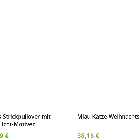
 Strickpullover mit
Miau Katze Weihnachts
Licht-Motiven
nachtsmann
9 €
38,16 €