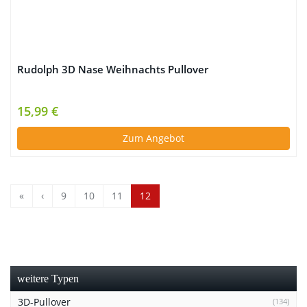
Rudolph 3D Nase Weihnachts Pullover
15,99 €
Zum Angebot
«
‹
9
10
11
12
weitere Typen
3D-Pullover
(134)