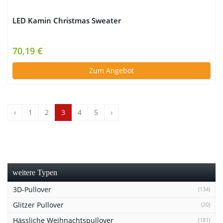
LED Kamin Christmas Sweater
70,19 €
Zum Angebot
‹
1
2
3
4
5
›
weitere Typen
3D-Pullover
(134)
Glitzer Pullover
(20)
Hässliche Weihnachtspullover
(181)