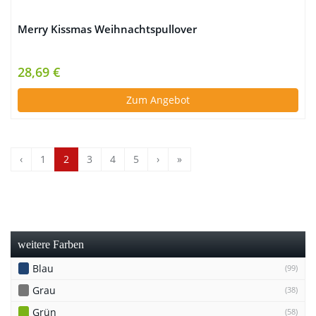
Merry Kissmas Weihnachtspullover
28,69 €
Zum Angebot
‹
1
2
3
4
5
›
»
weitere Farben
Blau
(99)
Grau
(38)
Grün
(58)