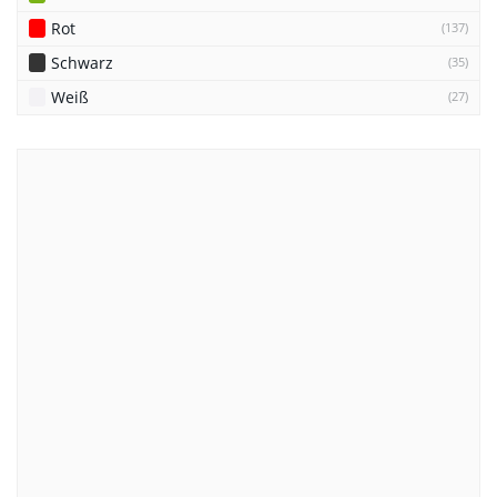
Rot
(137)
Schwarz
(35)
Weiß
(27)