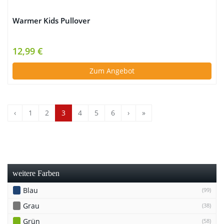
Warmer Kids Pullover
12,99 €
Zum Angebot
‹
1
2
3
4
5
6
›
»
weitere Farben
Blau
(99)
Grau
(38)
Grün
(58)