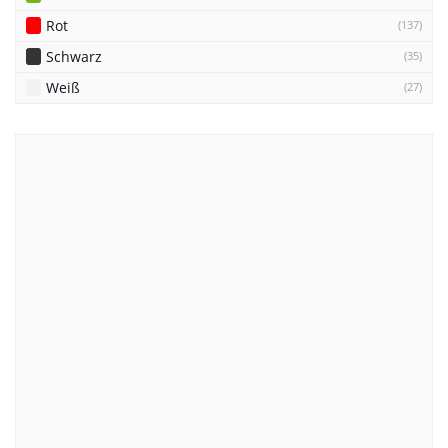
Rot
(137)
Schwarz
(35)
Weiß
(27)